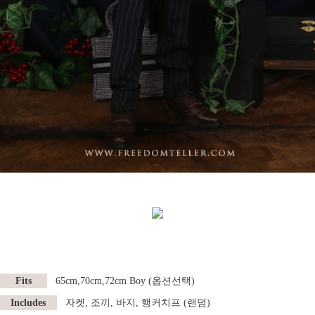
Fits
65cm,70cm,72cm
Boy
(옵션선택)
Includes
자켓
, 조끼
,
바지
,
행커치프 (랜덤)