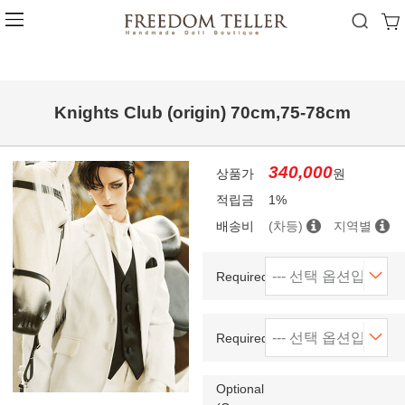
Knights Club (origin) 70cm,75-78cm
340,000
상품가
원
적립금
1%
배송비
(차등)
지역별
Required(size)
Required(color)
Optional