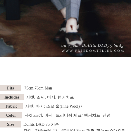
Fits
75cm,76cm
Man
Includes
자켓, 조끼, 바지, 행커치프
Fabric
자켓, 바지: 소모 울(Fine Wool) /
Color
자켓,조끼, 바지 _브리티쉬 체크/ 행커치프_렌덤
Size
Dollits DAD 75 기준
자켓 : 가슴둘레 40cm/총길이 28cm/어깨 20.5cm/소매길이