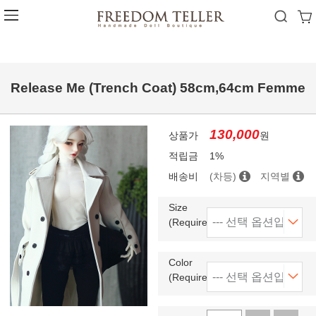
Release Me (Trench Coat) 58cm,64cm Femme
130,000
상품가
원
적립금
1%
배송비
(차등)
지역별
Size
(Required)
Color
(Required)