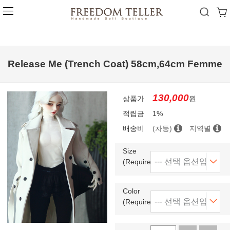
Release Me (Trench Coat) 58cm,64cm Femme
130,000
상품가
원
적립금
1%
배송비
(차등)
지역별
Size
(Required)
Color
(Required)