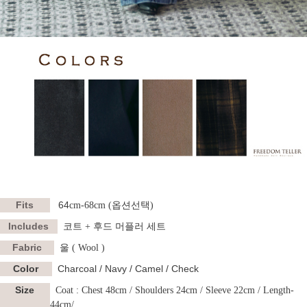
Fits
64
cm-68cm (옵션선택)
Includes
코트 + 후드 머플러 세트
Fabric
울 ( Wool )
Color
Charcoal / Navy / Camel / Check
Size
Coat :
Chest 48cm / Shoulders 24cm / Sleeve 22cm / Length-
44cm/