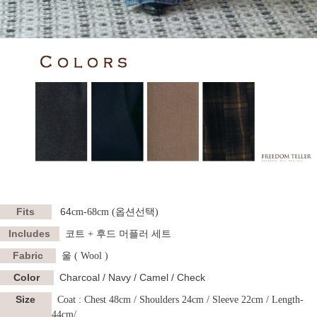
Fits
64
cm-68cm (옵션선택)
Includes
코트 + 후드 머플러 세트
Fabric
울 ( Wool )
Color
Charcoal / Navy / Camel / Check
Size
Coat :
Chest 48cm / Shoulders 24cm / Sleeve 22cm / Length-
44cm/