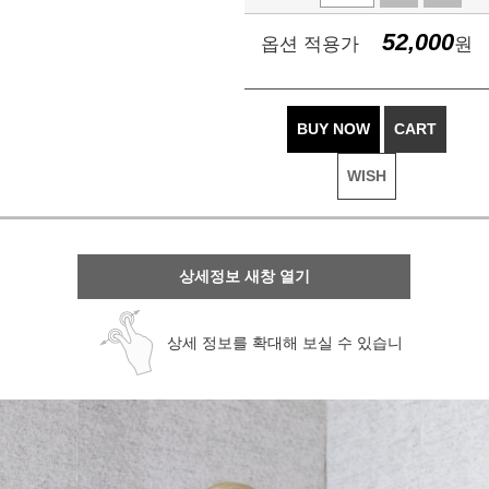
52,000
옵션 적용가
원
BUY NOW
CART
WISH
상세정보 새창 열기
상세 정보를 확대해 보실 수 있습니
다.