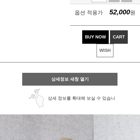
52,000
옵션 적용가
원
BUY NOW
CART
WISH
상세정보 새창 열기
상세 정보를 확대해 보실 수 있습니
다.