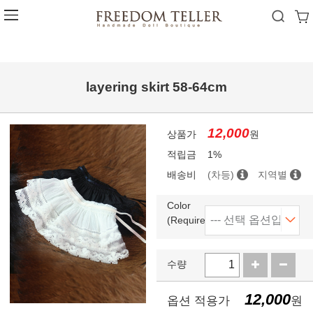
layering skirt 58-64cm
12,000
상품가
원
적립금
1%
배송비
(차등)
지역별
Color
(Required)
수량
12,000
옵션 적용가
원