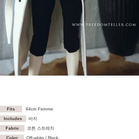
Fits
64cm
Femme
Includes
바지
Fabric
코튼 스트레치
Color
Off-white / Black