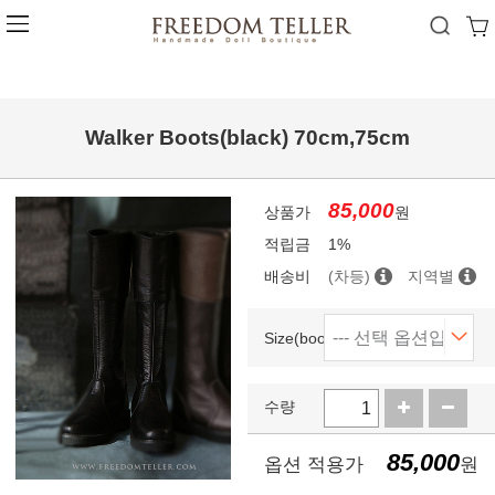
Walker Boots(black) 70cm,75cm
85,000
상품가
원
적립금
1%
배송비
(차등)
지역별
Size(boots)
수량
85,000
옵션 적용가
원