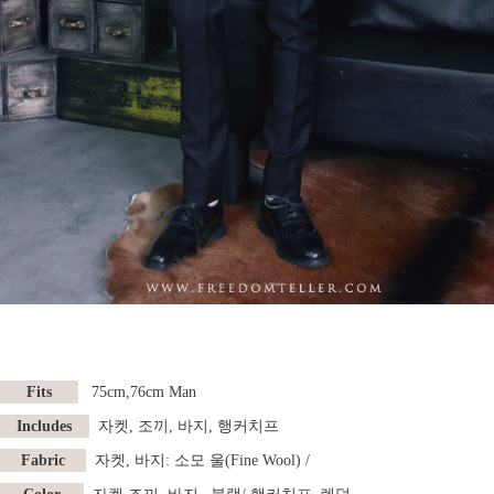
Fits
75cm,76cm
Man
Includes
자켓, 조끼, 바지, 행커치프
Fabric
자켓, 바지: 소모 울(Fine Wool) /