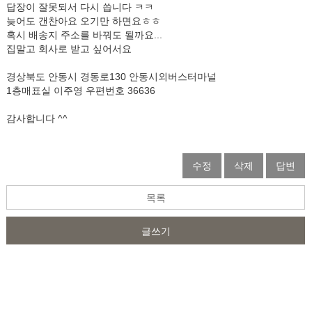
답장이 잘못되서 다시 씁니다 ㅋㅋ
늦어도 갠찬아요 오기만 하면요ㅎㅎ
혹시 배송지 주소를 바꿔도 될까요...
집말고 회사로 받고 싶어서요
경상북도 안동시 경동로130 안동시외버스터마널
1층매표실 이주영 우편번호 36636
감사합니다 ^^
수정
삭제
답변
목록
글쓰기