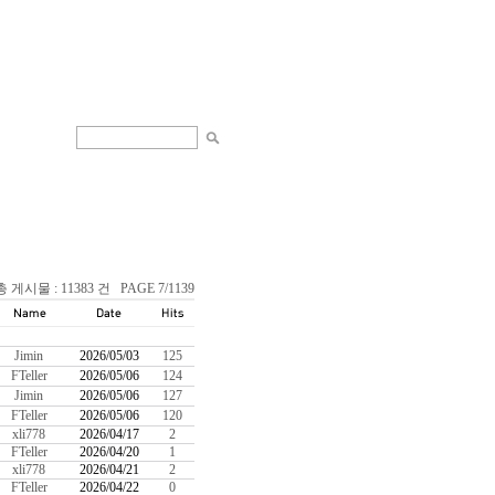
총 게시물 : 11383 건 PAGE 7/1139
Jimin
2026/05/03
125
FTeller
2026/05/06
124
Jimin
2026/05/06
127
FTeller
2026/05/06
120
xli778
2026/04/17
2
FTeller
2026/04/20
1
xli778
2026/04/21
2
FTeller
2026/04/22
0