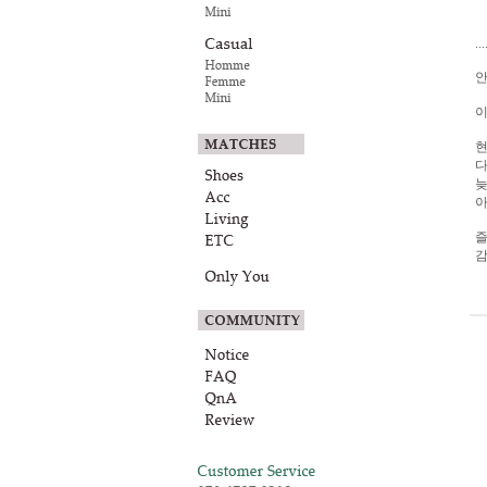
...
안
이
현
다
늦
아
즐
감