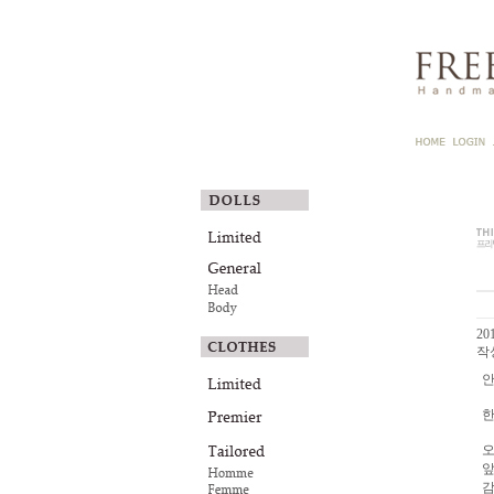
201
작성
안
한
오
앞
감