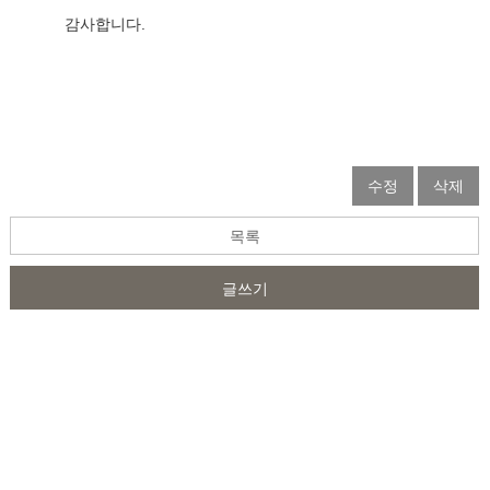
감사합니다.                  
수정
삭제
목록
글쓰기