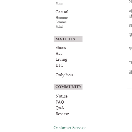
예
이
선
임
강
두
다
감