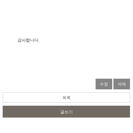
감사합니다.                  
수정
삭제
목록
글쓰기