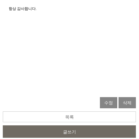
   항상 감사합니다. 
수정
삭제
목록
글쓰기