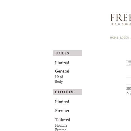
201
작