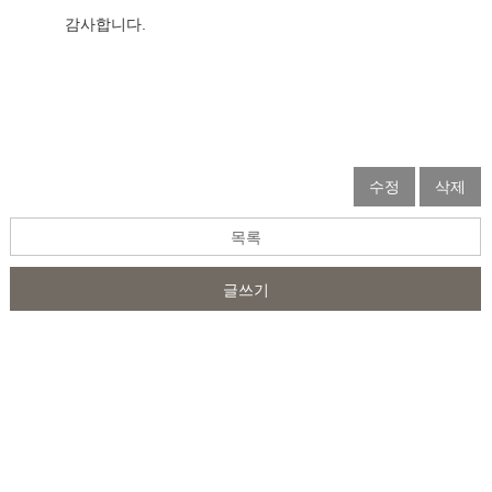
감사합니다.                  
수정
삭제
목록
글쓰기