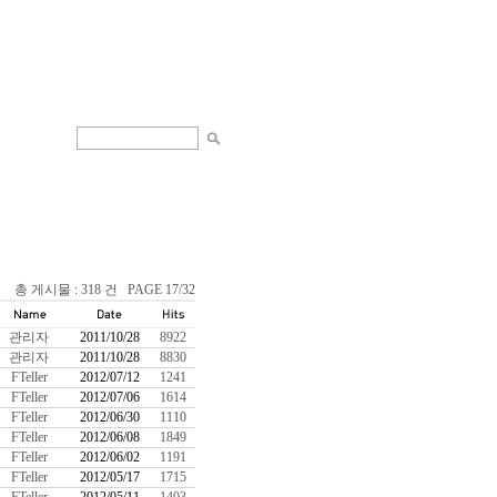
총 게시물 : 318 건 PAGE 17/32
관리자
2011/10/28
8922
관리자
2011/10/28
8830
FTeller
2012/07/12
1241
FTeller
2012/07/06
1614
FTeller
2012/06/30
1110
FTeller
2012/06/08
1849
FTeller
2012/06/02
1191
FTeller
2012/05/17
1715