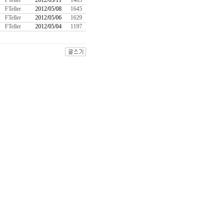
FTeller
2012/05/11
1403
FTeller
2012/05/08
1645
FTeller
2012/05/06
1629
FTeller
2012/05/04
1197