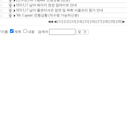
:::
[선주문]'Mr. Captain' 진행상황 (완료)
:::
SD13,17 남아 베이지 정장 업데이트 안내
:::
SD13,17 남아 폴로티셔츠 업뎃 및 46회 서울프리 참가 안내
:::
'Mr. Captain' 진행상황 (직수령 가능하신분)
◀◀
◀
[11]
[12]
[13]
[14]
[15]
[16]
[17]
[18]
[19]
[20]
▶
이름
제목
내용
검색어