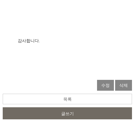
감사합니다.                  
수정
삭제
목록
글쓰기